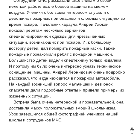
Сотрудники МЧС рассказали школьникам о своей
нелегкой работе возле боевой машины на свежем
воздухе. Ученики с большим интересом слушали о
действиях пожарных при опасных и сложных ситуациях во
время пожара. Начальник караула Андрей Узюкин
показал ребятам несколько вариантов
специализированной одежды для чрезвычайных
ситуаций, возникающих при пожаре. И, к большому
восторгу детей, дал померить пожарные каски. Также
пожарные познакомили ребят с пожарной машиной.
Большинство детей видели спецтехнику только издалека.
И поэтому им было очень интересно узнать техническое
оснащение машины. Андрей Леонидович очень подробно
рассказал, что и где находится в пожарном автомобиле.
На каждый возникший вопрос мальчишек и девчонок
спасатели дали подробные ответы и привели примеры из
жизненных ситуаций.
Встреча была очень интересной и познавательной, она
доставила массу положительных эмоций школьникам.
Урок завершился общей фотографией учеников нашей
школы и сотрудников МЧС.
А