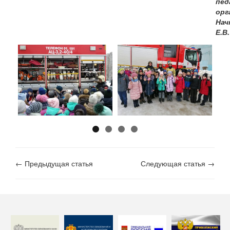
пед
орг
Нач
Е.В.
← Предыдущая статья
Следующая статья →