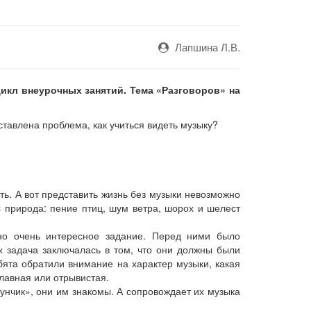
Лапшина Л.В.
икл внеурочных занятий. Тема «Разговоров» на
авлена проблема, как учиться видеть музыку?
ть. А вот представить жизнь без музыки невозможно
 природа: пение птиц, шум ветра, шорох и шелест
но очень интересное задание. Перед ними было
х задача заключалась в том, что они должны были
бята обратили внимание на характер музыки, какая
плавная или отрывистая.
нчик», они им знакомы. А сопровождает их музыка