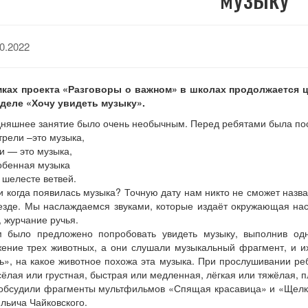
0.2022
мках проекта «Разговоры о важном» в школах продолжается ц
еделе «Хочу увидеть музыку».
няшнее занятие было очень необычным. Перед ребятами была пост
трели –это музыка,
и — это музыка,
обенная музыка
 шелесте ветвей.
 и когда появилась музыка? Точную дату нам никто не сможет назва
езде. Мы наслаждаемся звуками, которые издаёт окружающая нас
, журчание ручья.
м было предложено попробовать увидеть музыку, выполнив од
ение трех животных, а они слушали музыкальный фрагмент, и и
ь», на какое животное похожа эта музыка. При прослушивании ре
сёлая или грустная, быстрая или медленная, лёгкая или тяжёлая, 
обсудили фрагменты мультфильмов «Спящая красавица» и «Щелку
льича Чайковского.