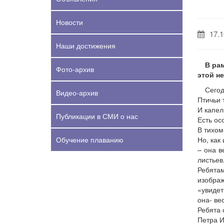
Новости
17.1
Наши достижения
В ра
Фото-архив
этой н
Сегод
Видео-архив
Птичьи 
И капел
Публикации в СМИ о нас
Есть ос
В тихом
Обучение плаванию
Но, как
– она в
листьев
Ребята
изображ
«увидет
она- ве
Ребята 
Петра И