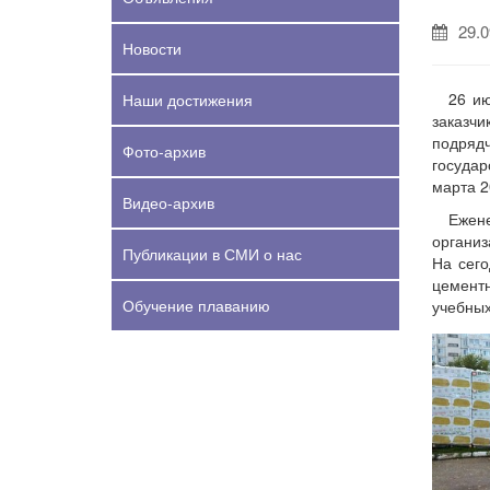
29.0
Новости
26 ию
Наши достижения
заказч
подряд
Фото-архив
госуда
марта 2
Видео-архив
Ежен
организ
Публикации в СМИ о нас
На сего
цементн
Обучение плаванию
учебных