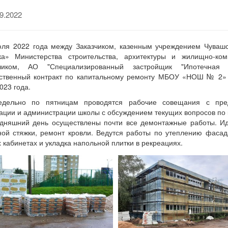
9.2022
ля 2022 года между Заказчиком, казенным учреждением Чувашс
ика» Министерства строительства, архитектуры и жилищно-ко
чиком, АО "Специализированный застройщик "Ипотечная 
рственный контракт по капитальному ремонту МБОУ «НОШ № 2» г
023 года.
едельно по пятницам проводятся рабочие совещания с предс
ации и администрации школы с обсуждением текущих вопросов по 
дняшний день осуществлены почти все демонтажные работы. Ид
ой стяжки, ремонт кровли. Ведутся работы по утеплению фасад
 кабинетах и укладка напольной плитки в рекреациях.