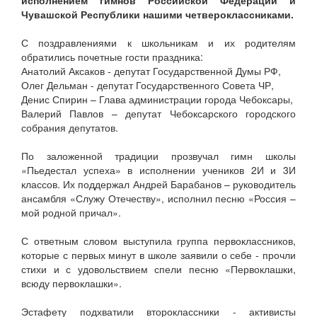
исполнением гимнов Российской Федерации и
Чувашской Республики нашими четвероклассниками.
С поздравлениями к школьникам и их родителям
обратились почетные гости праздника:
Анатолий Аксаков - депутат Государственной Думы РФ,
Олег Дельман - депутат Государственного Совета ЧР,
Денис Спирин – Глава администрации города Чебоксары,
Валерий Павлов – депутат Чебоксарского городского
собрания депутатов.
По заложенной традиции прозвучал гимн школы
«Пьедестал успеха» в исполнении учеников 2И и 3И
классов. Их поддержал Андрей Барабанов – руководитель
ансамбля «Служу Отечеству», исполнил песню «Россия –
мой родной причал».
С ответным словом выступила группа первоклассников,
которые с первых минут в школе заявили о себе - прочли
стихи и с удовольствием спели песню «Первоклашки,
всюду первоклашки».
Эстафету подхватили второклассники - активисты