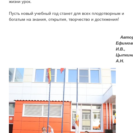
жизни урок.
Пусть новый учебный год станет для всех плодотворным и
богатым на знания, открытия, творчество и достижения!
Авто
Ефимов
И.В.,
Цыпкин
А.Н.