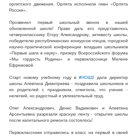
орлятского движения. Орлята исполнили гимн «Орлята
России».
Прозвенел первый школьный звонок в нашей
обновленной школе! Право дать его представилось
четверокласснику Егору Александрову, активисту школы,
победителю республиканских конкурсов чтецов, городской
научно-практической конференции младших школьников
«Первые шаги в науку», призеру Всероссийского форума
«Мы гордость Родины» и первокласснице Милене
Ефремовой.
Старт новому учебному году в
#НОШ2
дала директор
школы Алевтина Димитриева - поздравила школьников и
их родителей с праздником, отметила, что учение -
нелегкий, но радостный и увлекательный труд.
Олег Александрович, Денис Вадимович и Алевтина
Арсентьевна разрезали красную ленту - открытие школы
после капитального ремонта состоялось!
Первоклассники отправились в класс на первый в своей