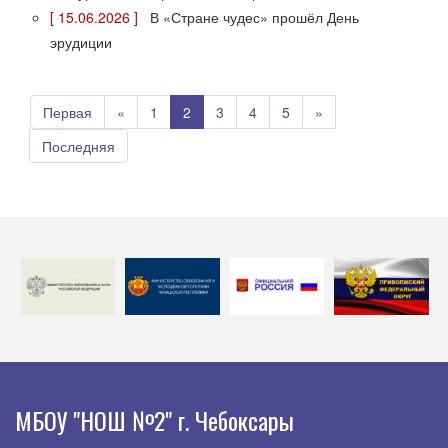
[ 15.06.2026 ]
В «Стране чудес» прошёл День
эрудиции
Первая
«
1
2
3
4
5
»
Последняя
МБОУ "НОШ №2" г. Чебоксары