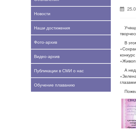
25.0
Новости
Учащи
Наши достижения
творчес
Фото-архив
В это
«Сохран
конкурс
Видео-архив
«Живоп
А нед
Публикации в СМИ о нас
«Зелена
глазами
Обучение плаванию
Пожел