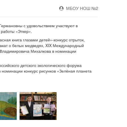
МБОУ НОШ №2
Германовны с удовольствием участвуют в
 работы «Эткер».
асная книга глазами детей»-конкурс отрыток,
лакат о белых медведях, XIX Международный
я Владимировича Михалкова в номинации
оссийского детского экологического форума
 номинации конкурс рисунков «Зелёная планета