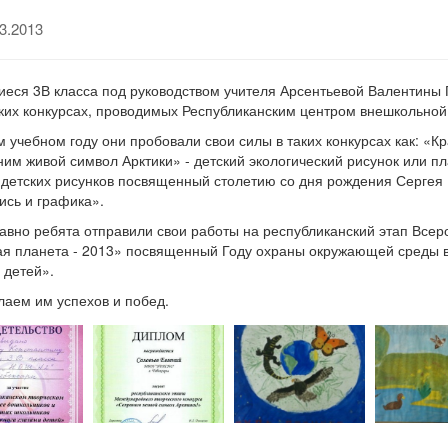
3.2013
еся 3В класса под руководством учителя Арсентьевой Валентины 
ких конкурсах, проводимых Республиканским центром внешкольной
м учебном году они пробовали свои силы в таких конкурсах как: «Кр
им живой символ Арктики» - детский экологический рисунок или п
 детских рисунков посвященный столетию со дня рождения Серге
ись и графика».
авно ребята отправили свои работы на республиканский этап Всер
я планета - 2013» посвященный Году охраны окружающей среды в
 детей».
аем им успехов и побед.